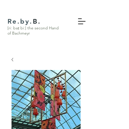
Re.by.
B.
[riː baɪ biː] the s
econd Hand
of Bachmeyr