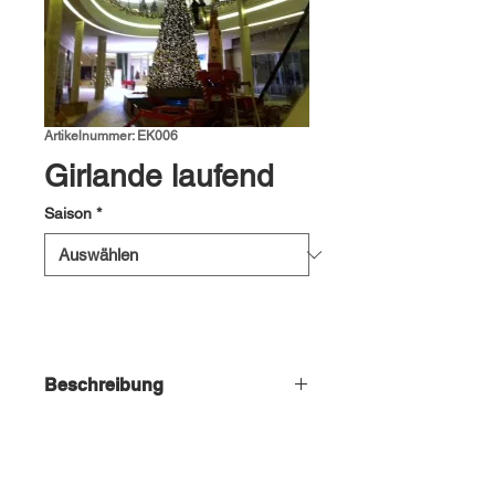
Artikelnummer: EK006
Girlande laufend
Saison
*
Beschreibung
Girlanden für Innen mit einem
Durchmesser von ca. 30cm. Die
Girlande ist bestückt mit LED Licht