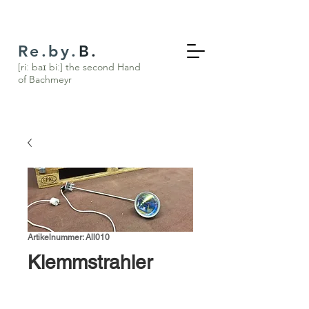
Re.by.
B.
[riː baɪ biː] the s
econd Hand
of Bachmeyr
Artikelnummer: All010
Klemmstrahler