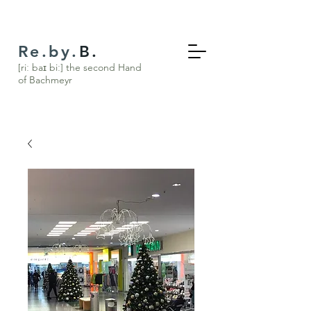
Re.by.
B.
[riː baɪ biː] the s
econd Hand
of Bachmeyr